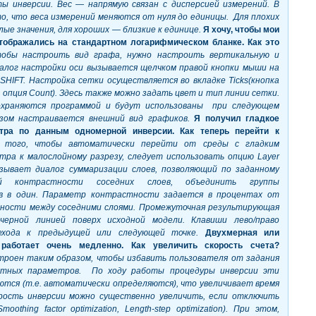
ы инверсии. Вес — напрямую связан с дисперсией измерений. В
о, что веса измерений меняются от нуля до единицы. Для плохих
ые значения, для хороших — близкие к единице.
Я хочу, чтобы мои
тображались на стандартном логарифмическом бланке. Как это
тобы настроить вид графа, нужно настроить вертикальную и
иалог настройки оси вызывается щелчком правой кнопки мыши на
SHIFT. Настройка сетки осуществляется во вкладке
Ticks(кнопка
, опция
Count). Здесь также можно задать цвет и тип линии сетки.
охраняются программой и будут использованы при следующем
азом настраивается внешний вид графиков.
Я получил гладкое
тра по данным одномерной инверсии. Как теперь перейти к
 того, чтобы автоматически перейти от среды с гладким
тра к малослойному разрезу, следует использовать опцию
Layer
вызывает диалог суммаризации слоев, позволяющий по заданному
ой контрастности соседних слоев, объединить группы
в в один. Параметр контрастности задается в процентах от
ности между соседними слоями. Промежуточная результирующая
черной линией поверх исходной модели. Клавиши лево/право
ехода к предыдущей или следующей точке.
Двухмерная или
работает очень медленно. Как увеличить скорость счета?
троен таким образом, чтобы избавить пользователя от задания
нятных параметров. По ходу работы процедуры инверсии эти
тся (т.е. автоматически определяются), что увеличивает время
рость инверсии можно существенно увеличить, если отключить
Smoothing
factor
optimization,
Length-
step
optimization). При этом,