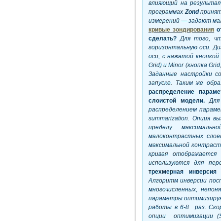
влияющий на результат
программах
Zond
принят
измерений — задают мал
кривые зондирования
о
сделать?
Для того, ч
горизонтальную оси. Д
оси, с нажатой кнопкой
Grid) и
Minor (кнопка
Grid
Заданные настройки с
запуске. Таким же обр
распределение параме
слоистой модели.
Для
распределением параме
summarization. Опция 
пределу максимальн
малоконтрастных слое
максимальной контраст
кривая отображается 
используются для пер
трехмерная инверсия 
Алгоритм инверсии пос
многочисленных, непо
параметры оптимизирую
работы в 6-8 раз. Ско
опции оптимизации (