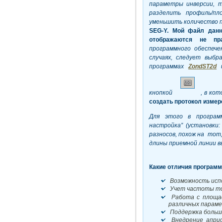
параметры инверсии, 
разделить профиль/п
уменьшить количество 
SEG-
Y. Мой файл данн
отображаются не пра
программного обеспеч
случаях, следует выб
программах
ZondST2
d
кнопкой
, в ко
создать протокол измер
Для этого в программ
настройка” (установки:
разносов, похож на тот,
длины приемной линии в
Какие отличия программ
Возможность испо
Учет частоты то
Работа с площад
различных параме
Поддержка больши
Внедрение априо