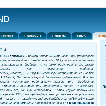
ND
Главная
Программы
Примеры
Услуги
Инфо
К
еты
 с USB донглом
1) Драйвер донгла не установлен или установлен
орых системах донгл определяется как HID
устройство правильно
устанавливать драйвер, но на некоторых нет и его нужно
Ссылка для скачивания драйвера:
enselock_windows_3.1.0.0.zip
В диспетчере устройств донгл должен
k Elite»
2) Закончился период бесплатных обновлений. В этом
зовать последнюю
работающую версию или приобрести
 обновлений.
3) Иногда при переключении донгла в режим HID,
По
познать его, как HID устройство.
В этом случае необходимо
но в режим USB с помощью небольшого приложения
которое можно
ей ссылке :
http://www.zond-geo.com/zfiles/raznoe/SenseSwitch.zip
кается из cmd командой: senseswitch.exe usb
Где и как приобрести