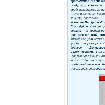
программное обеспеч
следующих компаниях:
представителями вышеп
После оплаты по догов
защиты программы.
вставлен. Что делать?
З
Попробуйте удалить у
порядке – в диспетче
(пользовательский) фо
письме следует четко 
формат широко распро
добавим.
Двумерно
моделирования?
В про
правый края модели пр
точнее соблюсти гранич
среда представляет одн
моделирования продолжа