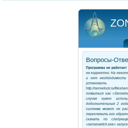
ZO
Вопросы-Отв
Программа не работает
не корректно. На некот
и нет необходимости 
установить.
http://senselock.ru/files/s
появиться как «Senseloc
случае нужно исполь
доболнительные 2 года
система может не рас
переключить его обрат
скачать по следующ
«senseswitch.exe» запус