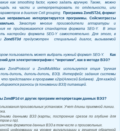
такие как
smoothing
factor, нужно задать вручную. Также, можно
лощадь на части и интерпретировать по отдельности, или
параметров в диалоге
Cell
grouping.
Программа
ZondST2
d, формат
ых неправильно интерпретируется программы. Сейсмотрассы
вильно.
Зачастую многие производители аппаратуры и
ения не придерживаются стандартов формата
SEG-
Y. В этих
рать настройки формата
SEG-
Y самостоятельно. Для этого, в
и
ZondST3
d
предусмотрен специальный диалог, вызываемой
тором пользователь может выбрать нужный формат
SEG-
Y.
Как
ений для электротомографии с “воротами”, как в методе ВЭЗ?
ах ZondProtocol и ZondMultiMax используется опция “ручная
 поль-диполь, диполь-диполь, ВЭЗ). Интерфейс задания системы
 что представлен в программе x2ipi(Алексей Бобачев). Для каждой
ыбираются разносы (в понимании ВЭЗ) питающей.
ы ZondIP1d от других программ интерпретации данных ВЭЗ?
льзования произвольных установок. Учет длины приемной линии.
ка.
ными данными ВЭЗ (карты, построение срезов по глубине для
тров и пр).
нства форматов данных ВЭЗ в том числе и произвольных.
рной информации на уровне визуализации и решения обратной