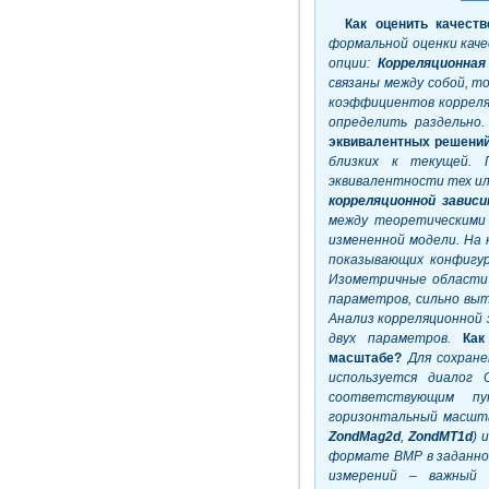
Как оценить качест
формальной оценки кач
опции:
Корреляционна
связаны между собой, т
коэффициентов корреля
определить раздельно.
эквивалентных решени
близких к текущей.
эквивалентности тех ил
корреляционной зави
между теоретическими
измененной модели. На
показывающих конфигур
Изометричные области 
параметров, сильно вы
Анализ корреляционной
двух параметров.
Как
масштабе?
Для сохран
используется диалог
соответствующим п
горизонтальный масшта
ZondMag2
d
,
ZondMT1
d
) 
формате
BMP в заданн
измерений – важный 