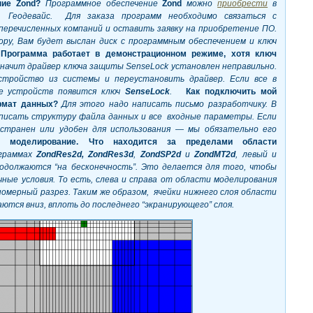
ение
Zond?
Программное обеспечение
Zond
можно
приобрести
в
 Геодевайс. Для заказа программ необходимо связаться с
еречисленных компаний и оставить заявку на приобретение ПО.
ору, Вам будет выслан диск с программным обеспечением и ключ
Программа работает в демонстрационном режиме, хотя ключ
начит драйвер ключа защиты
SenseLock установлен неправильно.
стройство из системы и переустановить драйвер. Если все в
ре устройств появится ключ
SenseLock
.
Как подключить мой
рмат данных?
Для этого надо написать письмо разработчику. В
описать структуру файла данных и все входные параметры. Если
странен или удобен для использования — мы обязательно его
е моделирование. Что находится за пределами области
граммах
ZondRes2
d,
ZondRes3
d
,
ZondSP2
d
и
ZondMT2
d
, левый и
одолжаются “на бесконечность”. Это делается для того, чтобы
ные условия. То есть, слева и справа от области моделирования
омерный разрез. Таким же образом, ячейки нижнего слоя области
ются вниз, вплоть до последнего “экранирующего” слоя.