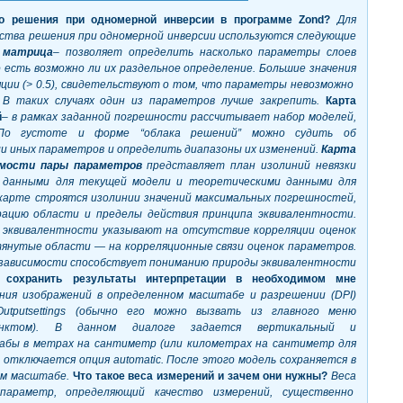
во решения при одномерной инверсии в программе
Zond?
Для
ества решения при одномерной инверсии используются следующие
я матрица
– позволяет определить насколько параметры слоев
о есть возможно ли их раздельное определение. Большие значения
ции (> 0.5), свидетельствуют о том, что параметры невозможно
 В таких случаях один из параметров лучше закрепить.
Карта
й
– в рамках заданной погрешности рассчитывает набор моделей,
 По густоте и форме “облака решений” можно судить об
и иных параметров и определить диапазоны их изменений.
Карта
симости пары параметров
представляет план изолиний невязки
 данными для текущей модели и теоретическими данными для
 карте строятся изолинии значений максимальных погрешностей,
ацию области и пределы действия принципа эквивалентности.
эквивалентности указывают на отсутствие корреляции оценок
тянутые области — на корреляционные связи оценок параметров.
 зависимости способствует пониманию природы эквивалентности
 сохранить результаты интерпретации в необходимом мне
ения изображений в определенном масштабе и разрешении (
DPI)
Output
settings (обычно его можно вызвать из главного меню
унктом). В данном диалоге задается вертикальный и
бы в метрах на сантиметр (или километрах на сантиметр для
и отключается опция
automatic. После этого модель сохраняется в
ом масштабе.
Что такое веса измерений и зачем они нужны?
Веса
параметр, определяющий качество измерений, существенно