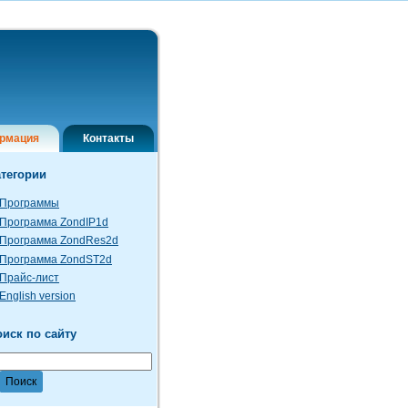
рмация
Контакты
атегории
Программы
Программа ZondIP1d
Программа ZondRes2d
Программа ZondST2d
Прайс-лист
English version
иск по сайту