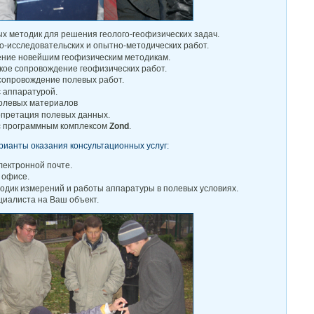
х методик для решения геолого-геофизических задач.
-исследовательских и опытно-методических работ.
ение новейшим геофизическим методикам.
кое сопровождение геофизических работ.
сопровождение полевых работ.
 аппаратурой.
полевых материалов
рпретация полевых данных.
с программным комплексом
Zond
.
ианты оказания консультационных услуг:
лектронной почте.
 офисе.
одик измерений и работы аппаратуры в полевых условиях.
циалиста на Ваш объект.