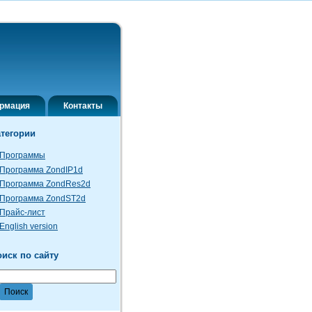
рмация
Контакты
атегории
Программы
Программа ZondIP1d
Программа ZondRes2d
Программа ZondST2d
Прайс-лист
English version
иск по сайту