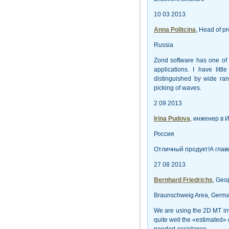
10 03 2013
Anna Politcina
, Head of p
Russia
Zond software has one of t
applications. I have lit
distinguished by wide ran
picking of waves.
2 09 2013
Irina Pudova
, инженер в
Россия
Отличный продукт!А гла
27 08 2013
Bernhard Friedrichs
, Geo
Braunschweig Area, Germ
We are using the 2D MT inve
quite well the «estimated» 