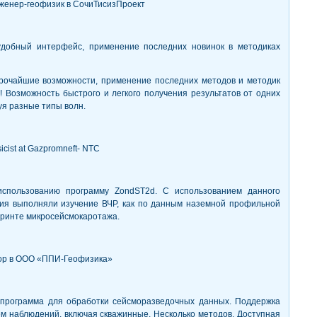
нженер-геофизик в СочиТисизПроект
удобный интерфейс, применение последних новинок в методиках
рочайшие возможности, применение последних методов и методик
 Возможность быстрого и легкого получения результатов от одних
я разные типы волн.
icist at Gazpromneft- NTC
использованию программу ZondST2d. С использованием данного
ия выполняли изучение ВЧР, как по данным наземной профильной
варинте микросейсмокаротажа.
тор в ООО «ППИ-Геофизика»
 программа для обработки сейсморазведочных данных. Поддержка
м наблюдений, включая скважинные. Несколько методов. Доступная