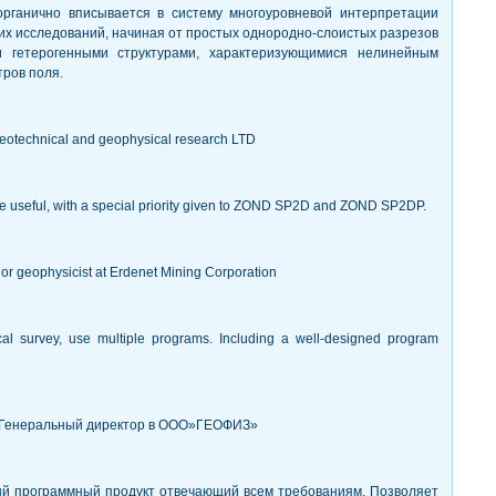
рганично вписывается в систему многоуровневой интерпретации
их исследований, начиная от простых однородно-слоистых разрезов
 гетерогенными структурами, характеризующимися нелинейным
ров поля.
eotechnical and geophysical research LTD
useful, with a special priority given to ZOND SP2D and ZOND SP2DP.
ior geophysicist at Erdenet Mining Corporation
cal survey, use multiple programs. Including a well-designed program
 Генеральный директор в ООО»ГЕОФИЗ»
й программный продукт отвечающий всем требованиям. Позволяет