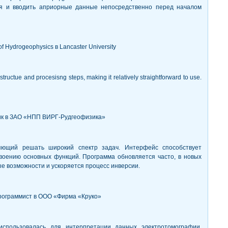
ия и вводить априорные данные непосредственно перед началом
 of Hydrogeophysics в Lancaster University
 structue and procesisng steps, making it relatively straightforward to use.
ик в ЗАО «НПП ВИРГ-Рудгеофизика»
яющий решать широкий спектр задач. Интерфейс способствует
воению основных функций. Программа обновляется часто, в новых
е возможности и ускоряется процесс инверсии.
рограммист в ООО «Фирма «Круко»
спользовалась для интерпретации данных электротомографии,