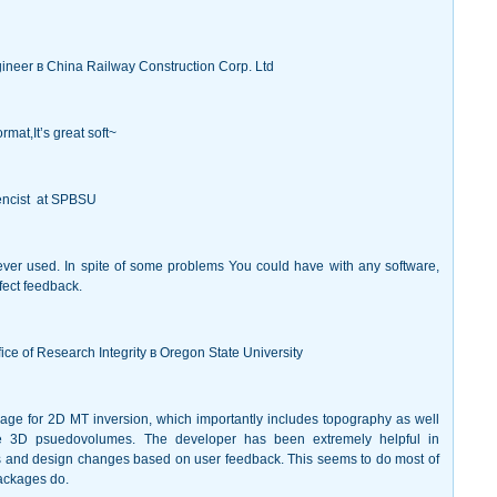
ineer в China Railway Construction Corp. Ltd
mat,It’s great soft~
iencist at SPBSU
 ever used. In spite of some problems You could have with any software,
fect feedback.
ffice of Research Integrity в Oregon State University
ckage for 2D MT inversion, which importantly includes topography as well
ate 3D psuedovolumes. The developer has been extremely helpful in
 and design changes based on user feedback. This seems to do most of
ackages do.