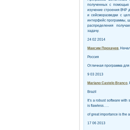
полученных с помощью м
изучение строения ВЧР 
и сейсморазведки с це
интерфейс программы, ш
распределения получа
задачу.
24 02 2014
Максим Прохачев
, Нача
Россия
Отличная программа для
9 03 2013
Mariano Castelo Branco
,
Brazil
It’s a robust software with
is flawless…..
of great importance is the 
17 06 2013