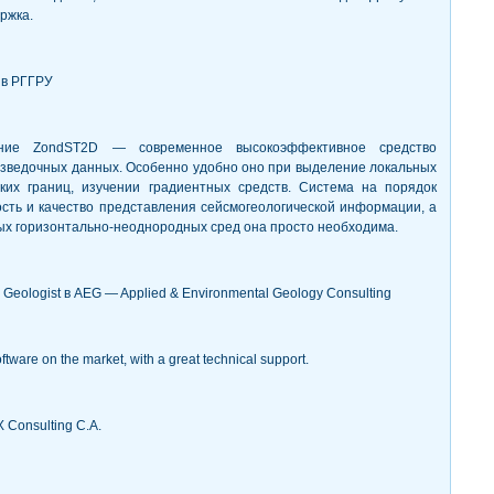
ржка.
 в РГГРУ
ение ZondST2D — современное высокоэффективное средство
зведочных данных. Особенно удобно оно при выделение локальных
ких границ, изучении градиентных средств. Система на порядок
ть и качество представления сейсмогеологической информации, а
ых горизонтально-неоднородных сред она просто необходима.
 Geologist в AEG — Applied & Environmental Geology Consulting
oftware on the market, with a great technical support.
X Consulting C.A.