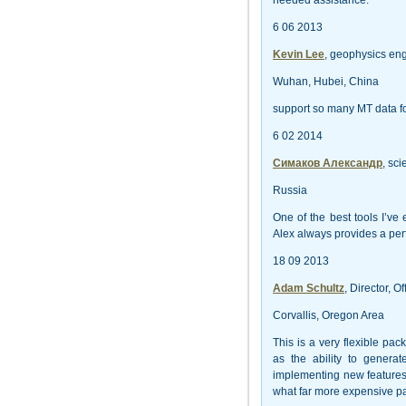
needed assistance.
6 06 2013
Kevin Lee
, geophysics eng
Wuhan, Hubei, China
support so many MT data for
6 02 2014
Симаков Александр
, sc
Russia
One of the best tools I’ve
Alex always provides a per
18 09 2013
Adam Schultz
, Director, O
Corvallis, Oregon Area
This is a very flexible pa
as the ability to gener
implementing new features
what far more expensive p