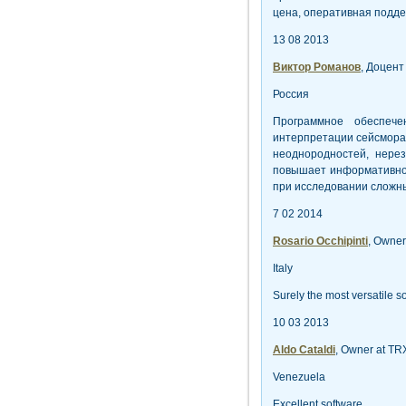
цена, оперативная подде
13 08 2013
Виктор Романов
, Доцент
Россия
Программное обеспеч
интерпретации сейсмора
неоднородностей, нерез
повышает информативнос
при исследовании сложн
7 02 2014
Rosario Occhipinti
, Owner
Italy
Surely the most versatile s
10 03 2013
Aldo Cataldi
, Owner at TR
Venezuela
Excellent software