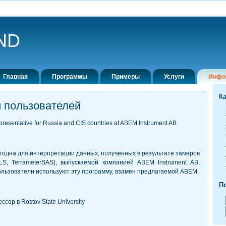
ND
Главная
Программы
Примеры
Услуги
Инфо
К
 пользователей
epresentative for Russia and CIS countries at ABEM Instrument AB
одна для интерпретации данных, полученных в результате замеров
rLS, TerrameterSAS), выпускаемой компанией АВЕМ Instrument АВ.
льзователи используют эту программу, взамен предлагаемой АВЕМ.
По
ссор в Rostov State University