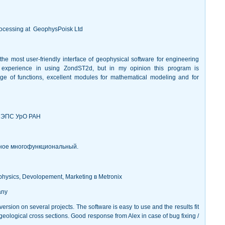
rocessing at GeophysPoisk Ltd
he most user-friendly interface of geophysical software for engineering
tle experience in using ZondST2d, but in my opinion this program is
ge of functions, excellent modules for mathematical modeling and for
 ИЭПС УрО РАН
вное многофункциональный.
physics, Devolopement, Marketing в Metronix
any
rsion on several projects. The software is easy to use and the results fit
geological cross sections. Good response from Alex in case of bug fixing /