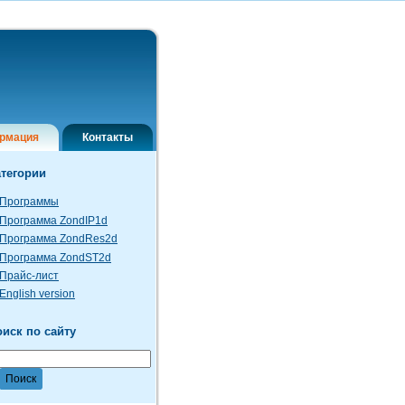
рмация
Контакты
атегории
Программы
Программа ZondIP1d
Программа ZondRes2d
Программа ZondST2d
Прайс-лист
English version
иск по сайту