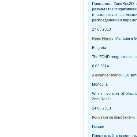
Программа ZondRes2D о
результатов геофизическ
и заканчивая сложными
распределением парамет
27 05 2013
Neno Nenov
, Manager в G
Bulgaria
The ZOND programs can be 
6 02 2014
Alexander Ivanov
, Cu sen
Mongolia
When inversion of electri
ZondRes2d.
24 05 2013
Константин Константин
,
Россия
Прекрасный, современны