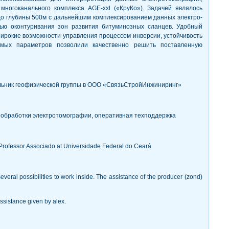
ногоканального комплекса AGE-xxl («КруКо»). Задачей являлось
до глубины 500м с дальнейшим комплексированием данных электро-
лью оконтуривания зон развития битуминозных сланцев. Удобный
ирокие возможности управления процессом инверсии, устойчивость
емых параметров позволили качественно решить поставленную
льник геофизической группы в ООО «СвязьСтройИнжиниринг»
 обработки электротомографии, оперативная техподдержка
 Professor Associado at Universidade Federal do Ceará
 several possibilities to work inside. The assistance of the producer (zond)
assistance given by alex.