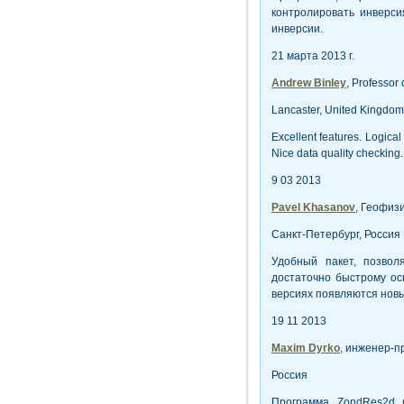
контролировать инверс
инверсии.
21 марта 2013 г.
Andrew Binley
, Professor
Lancaster, United Kingdom
Excellent features. Logical
Nice data quality checking.
9 03 2013
Pavel Khasanov
, Геофиз
Санкт-Петербург, Россия
Удобный пакет, позвол
достаточно быстрому ос
версиях появляются новы
19 11 2013
Maxim Dyrko
, инженер-п
Россия
Программа ZondRes2d и